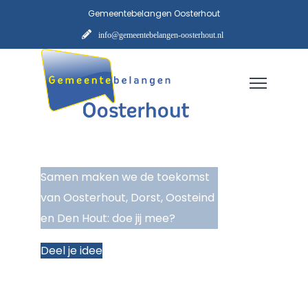
Gemeentebelangen Oosterhout
info@gemeentebelangen-oosterhout.nl
Samen maken we de toekomst
van Oosterhout, Dorst, Oosteind
en Den Hout: doe jij mee?
Deel je idee